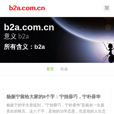
Toggl
Navig
b2a.com.cn
意义
b2a
所有含义：b2a
首页
社会
杨振宁留给大家的8个字：宁拙毋巧，宁朴毋华
杨振宁的学生曾提到，“宁拙毋巧，宁朴毋华”是杨老一生最
喜欢的格言。这八个字，是他的治学态度，也是他的人生态