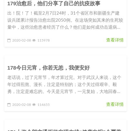
179治愈后，他们分享了自己的抗疫故事
出！院！了！截至2月7日24时，31个省区市和新疆生产建
设兵团累计报告治愈出院2050例。在这场突如其来的生死较
量中，这些治愈患者经历了什么？他们是如何成功击退病毒
的？从确诊到出院
查看详情
2020-02-08
115978
178今日元宵，你若无恙，我便安好
老话说，过了元宵节，年才算过完。对于武汉人来说，这个
年过得煎熬、漫长，注定是特别的；这个关过得艰辛、毅
勇，注定是难忘的。今天是元宵节，一元复始，大地回春，
草木萌发，春山可望。元宵该
查看详情
2020-02-08
114655