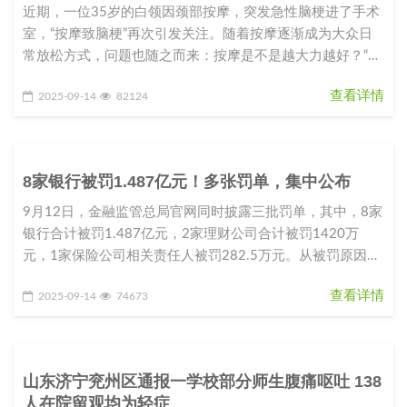
近期，一位35岁的白领因颈部按摩，突发急性脑梗进了手术
室，“按摩致脑梗”再次引发关注。随着按摩逐渐成为大众日
常放松方式，问题也随之而来：按摩是不是越大力越好？“按
摩减肥”是否可行？
查看详情
2025-09-14
82124
8家银行被罚1.487亿元！多张罚单，集中公布
9月12日，金融监管总局官网同时披露三批罚单，其中，8家
银行合计被罚1.487亿元，2家理财公司合计被罚1420万
元，1家保险公司相关责任人被罚282.5万元。从被罚原因来
看，主要
查看详情
2025-09-14
74673
山东济宁兖州区通报一学校部分师生腹痛呕吐 138
人在院留观均为轻症