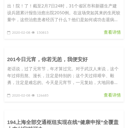
出！院！了！截至2月7日24时，31个省区市和新疆生产建
设兵团累计报告治愈出院2050例。在这场突如其来的生死较
量中，这些治愈患者经历了什么？他们是如何成功击退病毒
的？从确诊到出院
查看详情
2020-02-08
150815
201今日元宵，你若无恙，我便安好
老话说，过了元宵节，年才算过完。对于武汉人来说，这个
年过得煎熬、漫长，注定是特别的；这个关过得艰辛、毅
勇，注定是难忘的。今天是元宵节，一元复始，大地回春，
草木萌发，春山可望。元宵该
查看详情
2020-02-08
126685
194上海全部交通枢纽实现在线“健康申报”全覆盖