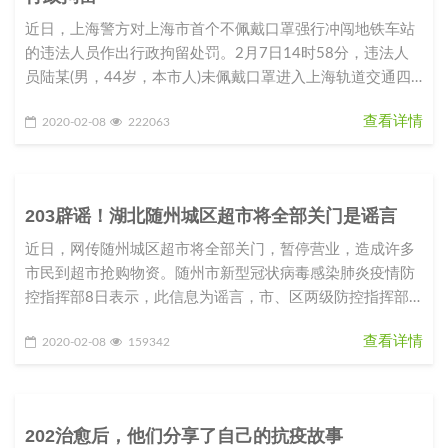
近日，上海警方对上海市首个不佩戴口罩强行冲闯地铁车站
的违法人员作出行政拘留处罚。2月7日14时58分，违法人
员陆某(男，44岁，本市人)未佩戴口罩进入上海轨道交通四
号线临平路站，被
查看详情
2020-02-08
222063
203辟谣！湖北随州城区超市将全部关门是谣言
近日，网传随州城区超市将全部关门，暂停营业，造成许多
市民到超市抢购物资。随州市新型冠状病毒感染肺炎疫情防
控指挥部8日表示，此信息为谣言，市、区两级防控指挥部
从未要求随州城区超市关门
查看详情
2020-02-08
159342
202治愈后，他们分享了自己的抗疫故事