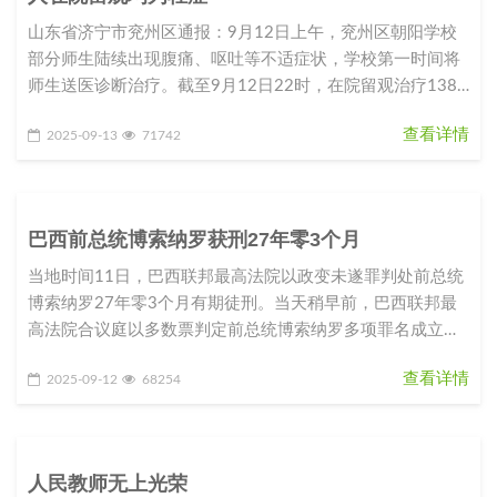
山东省济宁市兖州区通报：9月12日上午，兖州区朝阳学校
部分师生陆续出现腹痛、呕吐等不适症状，学校第一时间将
师生送医诊断治疗。截至9月12日22时，在院留观治疗138
人，均为轻症。事
查看详情
2025-09-13
71742
巴西前总统博索纳罗获刑27年零3个月
当地时间11日，巴西联邦最高法院以政变未遂罪判处前总统
博索纳罗27年零3个月有期徒刑。当天稍早前，巴西联邦最
高法院合议庭以多数票判定前总统博索纳罗多项罪名成立，
其中包括参与犯罪组织
查看详情
2025-09-12
68254
人民教师无上光荣