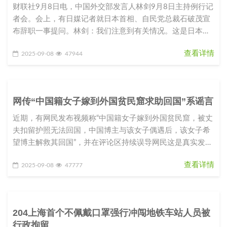
财联社9月8日电，中国外交部发言人林剑9月8日主持例行记
者会。会上，有日媒记者就日本首相、自民党总裁石破茂宣
布辞职一事提问。林剑：我们注意到有关情况。这是日本的
内政，中方不做评论。
查看详情
2025-09-08
47944
网传“中国籍女子嫁到外国贫民窟求助回国”系谣言
近期，有网民发布视频称“中国籍女子嫁到外国贫民窟，被丈
夫扣留护照无法回国，中国博主与该女子偶遇后，该女子希
望博主解救其回国”，并在评论区持续误导网民这是真实发生
的情况，引发广泛关注
查看详情
2025-09-08
47777
204上海首个不佩戴口罩强行冲闯地铁车站人员被
行政拘留