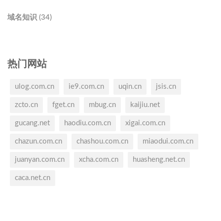
域名知识 (34)
热门网站
ulog.com.cn
ie9.com.cn
uqin.cn
jsis.cn
zcto.cn
fget.cn
mbug.cn
kaijiu.net
gucang.net
haodiu.com.cn
xigai.com.cn
chazun.com.cn
chashou.com.cn
miaodui.com.cn
juanyan.com.cn
xcha.com.cn
huasheng.net.cn
caca.net.cn