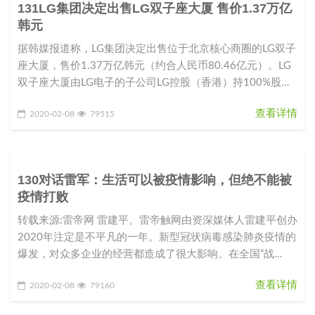
131LG集团决定出售LG双子座大厦 售价1.37万亿
韩元
据韩媒报道称，LG集团决定出售位于北京核心商圈的LG双子
座大厦，售价1.37万亿韩元（约合人民币80.46亿元）。LG
双子座大厦由LG电子的子公司LG控股（香港）持100%股
份。L
查看详情
2020-02-08
79515
130对话雷军：生活可以被疫情影响，但绝不能被
疫情打败
转载来源:雷帝网 雷建平。雷帝触网由资深媒体人雷建平创办
2020年注定是不平凡的一年。新型冠状病毒感染肺炎疫情的
爆发，对众多企业的经营都造成了很大影响。在全国“战
役”如火如荼之际，
查看详情
2020-02-08
79160