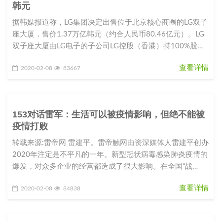
韩元
据韩媒报道称，LG集团决定出售位于北京核心商圈的LG双子
座大厦，售价1.37万亿韩元（约合人民币80.46亿元）。LG
双子座大厦由LG电子的子公司LG控股（香港）持100%股
份。L
查看详情
2020-02-08
83667
153对话雷军：生活可以被疫情影响，但绝不能被
疫情打败
转载来源:雷帝网 雷建平。雷帝触网由资深媒体人雷建平创办
2020年注定是不平凡的一年。新型冠状病毒感染肺炎疫情的
爆发，对众多企业的经营都造成了很大影响。在全国“战
役”如火如荼之际，
查看详情
2020-02-08
84838