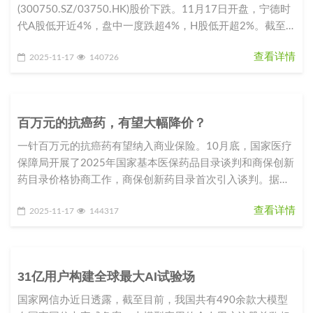
(300750.SZ/03750.HK)股价下跌。11月17日开盘，宁德时
代A股低开近4%，盘中一度跌超4%，H股低开超2%。截至
10点15分，A
查看详情
2025-11-17
140726
百万元的抗癌药，有望大幅降价？
一针百万元的抗癌药有望纳入商业保险。10月底，国家医疗
保障局开展了2025年国家基本医保药品目录谈判和商保创新
药目录价格协商工作，商保创新药目录首次引入谈判。据现
场报道，天津合源生
查看详情
2025-11-17
144317
31亿用户构建全球最大AI试验场
国家网信办近日透露，截至目前，我国共有490余款大模型