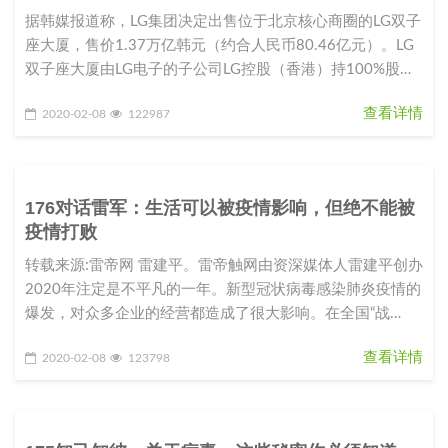
据韩媒报道称，LG集团决定出售位于北京核心商圈的LG双子
座大厦，售价1.37万亿韩元（约合人民币80.46亿元）。LG
双子座大厦由LG电子的子公司LG控股（香港）持100%股
份。L
查看详情
2020-02-08
122987
176对话雷军：生活可以被疫情影响，但绝不能被
疫情打败
转载来源:雷帝网 雷建平。雷帝触网由资深媒体人雷建平创办
2020年注定是不平凡的一年。新型冠状病毒感染肺炎疫情的
爆发，对众多企业的经营都造成了很大影响。在全国“战
役”如火如荼之际，
查看详情
2020-02-08
123798