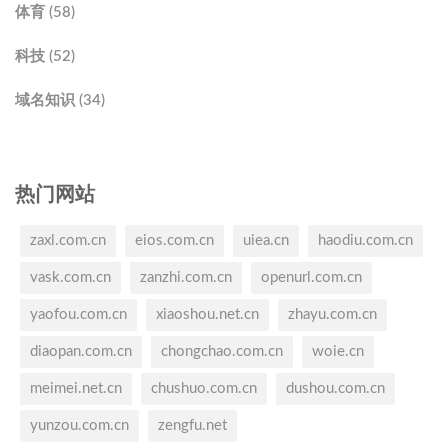
体育 (58)
科技 (52)
域名知识 (34)
热门网站
zaxl.com.cn
eios.com.cn
uiea.cn
haodiu.com.cn
vask.com.cn
zanzhi.com.cn
openurl.com.cn
yaofou.com.cn
xiaoshou.net.cn
zhayu.com.cn
diaopan.com.cn
chongchao.com.cn
woie.cn
meimei.net.cn
chushuo.com.cn
dushou.com.cn
yunzou.com.cn
zengfu.net