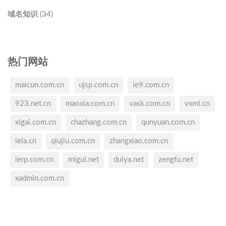
域名知识 (34)
热门网站
maicun.com.cn
ujsp.com.cn
ie9.com.cn
923.net.cn
maoxia.com.cn
vask.com.cn
vxml.cn
xigai.com.cn
chazhang.com.cn
qunyuan.com.cn
iela.cn
qiujiu.com.cn
zhangxiao.com.cn
ierp.com.cn
migui.net
duiya.net
zengfu.net
xadmin.com.cn