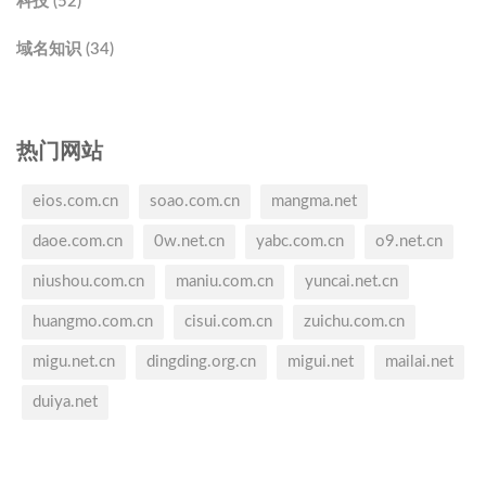
科技 (52)
域名知识 (34)
热门网站
eios.com.cn
soao.com.cn
mangma.net
daoe.com.cn
0w.net.cn
yabc.com.cn
o9.net.cn
niushou.com.cn
maniu.com.cn
yuncai.net.cn
huangmo.com.cn
cisui.com.cn
zuichu.com.cn
migu.net.cn
dingding.org.cn
migui.net
mailai.net
duiya.net