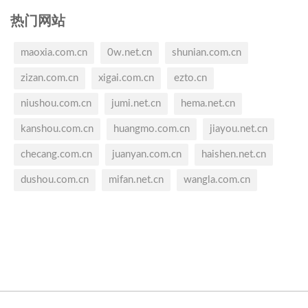
热门网站
maoxia.com.cn
0w.net.cn
shunian.com.cn
zizan.com.cn
xigai.com.cn
ezto.cn
niushou.com.cn
jumi.net.cn
hema.net.cn
kanshou.com.cn
huangmo.com.cn
jiayou.net.cn
checang.com.cn
juanyan.com.cn
haishen.net.cn
dushou.com.cn
mifan.net.cn
wangla.com.cn