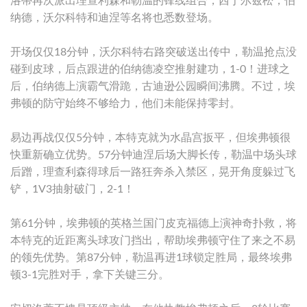
洛蒂再次派出理查利森和勒温的锋线组合，西于尔兹松，伯
纳德，沃尔科特和迪涅等名将也悉数登场。
开场仅仅18分钟，沃尔科特右路突破送出传中，勒温抢点没
碰到皮球，后点跟进的伯纳德凌空推射建功，1-0！进球之
后，伯纳德上演霸气滑跪，古迪逊公园瞬间沸腾。不过，埃
弗顿的防守始终不够给力，他们未能保持零封。
易边再战仅仅5分钟，本特克就为水晶宫扳平，但埃弗顿很
快重新确立优势。57分钟迪涅后场大脚长传，勒温中场头球
后蹭，理查利森得球后一路狂奔杀入禁区，晃开角度躲过飞
铲，1V3抽射破门，2-1！
第61分钟，埃弗顿的英格兰国门皮克福德上演神奇扑救，将
本特克的近距离头球攻门挡出，帮助埃弗顿守住了来之不易
的领先优势。第87分钟，勒温再进1球锁定胜局，最终埃弗
顿3-1完胜对手，拿下关键三分。