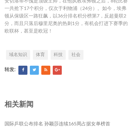
安切洛蒂不愧是顶级主帅，在他执教埃弗顿之后，8轮比赛
一共抢下17个积分，仅次于利物浦（24分）。如今，埃弗
顿从保级区一路狂飙，以36分排名积分榜第7，反超曼联2
分，而且只落后穆里尼奥的热刺1分，有机会打进下赛季的
欧联杯，甚至是欧冠！
域名知识
体育
科技
社会
转发:
相关新闻
国际乒联公布排名 孙颖莎连续165周占据女单榜首