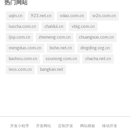
热门网站
uqin.cn
923.net.cn
vdao.com.cn
w2o.com.cn
luocha.com.cn
chaidui.cn
vbig.com.cn
ijsp.com.cn
zhemeng.com.cn
chuangxue.com.cn
mengduo.com.cn
bohe.net.cn
dingding.org.cn
bashou.com.cn
sounong.com.cn
chacha.net.cn
ieos.com.cn
bangkan.net
开发小程序
开发网站
定制开发
网站模板
移动开发