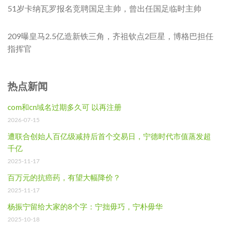
51岁卡纳瓦罗报名竞聘国足主帅，曾出任国足临时主帅
209曝皇马2.5亿造新铁三角，齐祖钦点2巨星，博格巴担任
指挥官
热点新闻
com和cn域名过期多久可 以再注册
2026-07-15
遭联合创始人百亿级减持后首个交易日，宁德时代市值蒸发超
千亿
2025-11-17
百万元的抗癌药，有望大幅降价？
2025-11-17
杨振宁留给大家的8个字：宁拙毋巧，宁朴毋华
2025-10-18