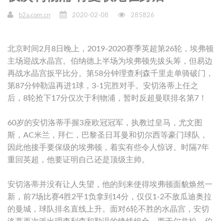
b2a.com.cn
2020-02-08
285826
北京时间2月8日晚上，2019-2020赛季英超第26轮，埃弗顿
主场迎战水晶宫。伯纳德上半场为埃弗顿先拔头筹，但易边
再战水晶宫扳平比分。第58分钟理查利森千里走单骑破门，
第87分钟勒温再进1球，3-1完胜对手。安切洛蒂上任之
后，8轮抢下17分仅次于利物浦，暂时反超曼联排名第7！
60岁的安切洛蒂手握3座欧冠冠军，执教过皇马，尤文图
斯，AC米兰，拜仁，巴黎圣日耳曼和切尔西等豪门球队，
因此他接手要保级的埃弗顿，着实有些令人惊讶。时隔7年
重回英超，他要证明自己还是顶级主帅。
安切洛蒂并没有让人失望，他的到来使得埃弗顿面貌焕然一
新，前7场比赛4胜2平1负拿到14分，仅仅1-2不敌瓜迪奥拉
的曼城，球队排名直线上升。面对6轮不胜的水晶宫，安切